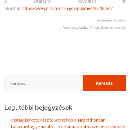
A kutatásról bővebben itt
olvashat:
https://www.ncbi.nlm.nih.gov/pubmed/28780647
Feövenyessy Krisztina
a Feövenyessy Medical Fitness Akadémia vezetője
Keresés:
Legutóbbi
bejegyzések
Kristály karkötő készítő workshop a Napotthonban
Több mint egy karkötő – amikor az alkotás személyessé válik