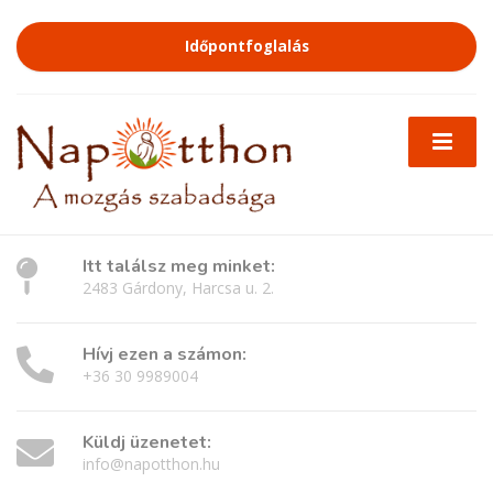
Időpontfoglalás
Itt találsz meg minket:
2483 Gárdony, Harcsa u. 2.
Hívj ezen a számon:
+36 30 9989004
Küldj üzenetet:
info@napotthon.hu