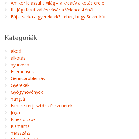
Amikor lelassul a világ – a kreatív alkotás ereje
III. Jógafesztivál és vásár a Velencei-tónál
Fáj a sarka a gyereknek? Lehet, hogy Sever-kór!
Kategóriák
akció
alkotás
ayurveda
Események
Gerincproblémák
Gyerekek
Gyógynövények
hangtál
Ismeretterjesztő szösszenetek
Jóga
Kinesio tape
Kismama
masszázs