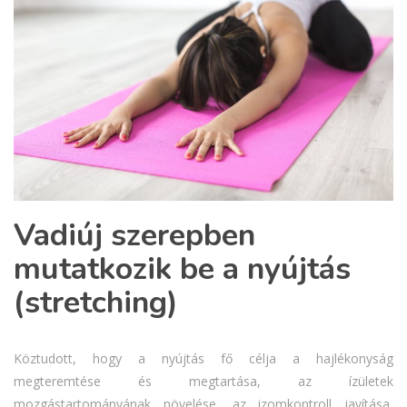
Vadiúj szerepben
mutatkozik be a nyújtás
(stretching)
Köztudott, hogy a nyújtás fő célja a hajlékonyság
megteremtése és megtartása, az ízületek
mozgástartományának növelése, az izomkontroll javítása,