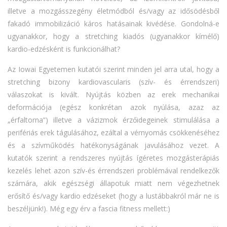
illetve a mozgásszegény életmódból és/vagy az idősödésből
fakadó immobilizáció káros hatásainak kivédése. Gondolná-e
ugyanakkor, hogy a stretching kiadós (ugyanakkor kímélő)
kardio-edzésként is funkcionálhat?
Az Iowai Egyetemen kutatói szerint minden jel arra utal, hogy a
stretching bizony kardiovascularis (szív- és érrendszeri)
válaszokat is kivált. Nyújtás közben az erek mechanikai
deformációja (egész konkrétan azok nyúlása, azaz az
„érfaltorna”) illetve a vázizmok érzőidegeinek stimulálása a
perifériás erek tágulásához, ezáltal a vérnyomás csökkenéséhez
és a szívműködés hatékonyságának javulásához vezet. A
kutatók szerint a rendszeres nyújtás ígéretes mozgásterápiás
kezelés lehet azon szív-és érrendszeri problémával rendelkezők
számára, akik egészségi állapotuk miatt nem végezhetnek
erősítő és/vagy kardio edzéseket (hogy a lustábbakról már ne is
beszéljünk!). Még egy érv a fascia fitness mellett:)