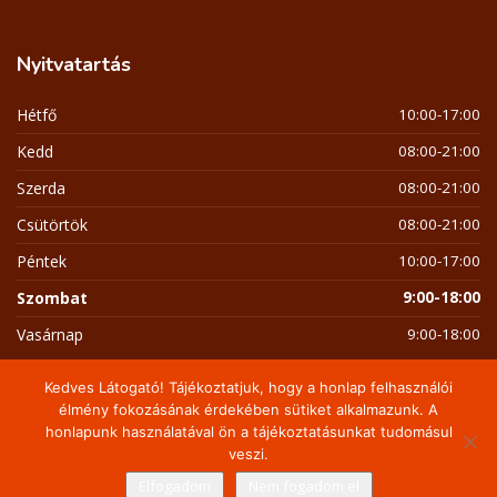
Nyitvatartás
Hétfő
10:00-17:00
Kedd
08:00-21:00
Szerda
08:00-21:00
Csütörtök
08:00-21:00
Péntek
10:00-17:00
Szombat
9:00-18:00
Vasárnap
9:00-18:00
Kedves Látogató! Tájékoztatjuk, hogy a honlap felhasználói
élmény fokozásának érdekében sütiket alkalmazunk. A
honlapunk használatával ön a tájékoztatásunkat tudomásul
Copyright 2026 Napotthon / Schmidt Henry
veszi.
A tartalomra minden jog fenntartva!
Elfogadom
Nem fogadom el