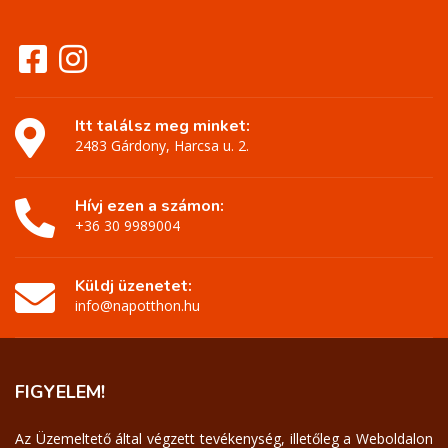
Itt találsz meg minket:
2483 Gárdony, Harcsa u. 2.
Hívj ezen a számon:
+36 30 9989004
Küldj üzenetet:
info@napotthon.hu
FIGYELEM!
Az Üzemeltető által végzett tevékenység, illetőleg a Weboldalon