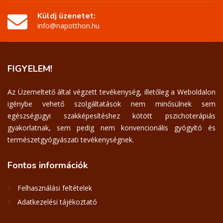
Küldj üzenetet:
info@napotthon.hu
FIGYELEM!
Az Üzemeltető által végzett tevékenység, illetőleg a Weboldalon
igénybe vehető szolgáltatások nem minősülnek sem
egészségügyi szakképesítéshez kötött pszichoterápiás
gyakorlatnak, sem pedig nem konvencionális gyógyító és
természetgyógyászati tevékenységnek.
Fontos
információk
Felhasználási feltételek
Adatkezelési tájékoztató