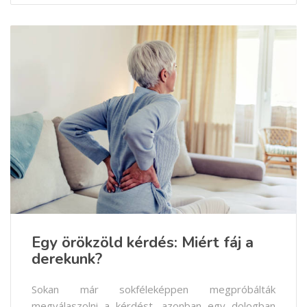
Egy örökzöld kérdés: Miért fáj a
derekunk?
Sokan már sokféleképpen megpróbálták
megválaszolni a kérdést, azonban egy dologban