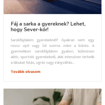
Fáj a sarka a gyereknek? Lehet,
hogy Sever-kór!
Sarokfájdalom gyerekeknél? Gyakran nem egy
rossz cipő vagy túl szoros zokni a bűnös. A
gyermekkori sarokfájdalom gyakori, különösen
aktív, sportoló gyerekeknél, akik intenzíven terhelik
a lábukat futás, ugrás vagy irányváltás...
Tovább olvasom