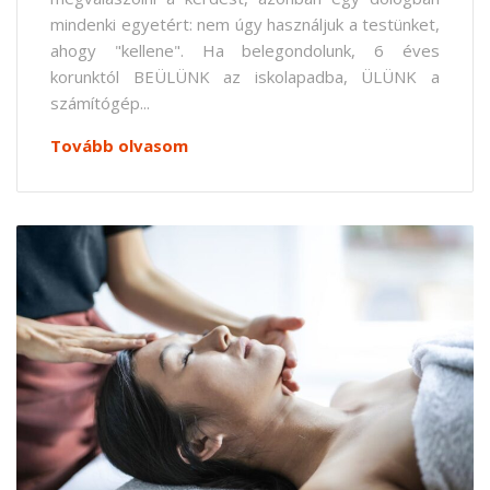
mindenki egyetért: nem úgy használjuk a testünket,
ahogy "kellene". Ha belegondolunk, 6 éves
korunktól BEÜLÜNK az iskolapadba, ÜLÜNK a
számítógép...
Tovább olvasom