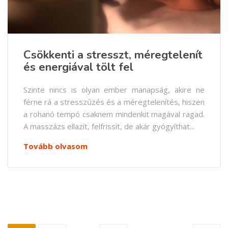
Csökkenti a stresszt, méregtelenít
és energiával tölt fel
Szinte nincs is olyan ember manapság, akire ne
férne rá a stresszűzés és a méregtelenítés, hiszen
a rohanó tempó csaknem mindenkit magával ragad.
A masszázs ellazít, felfrissít, de akár gyógyíthat...
Tovább olvasom