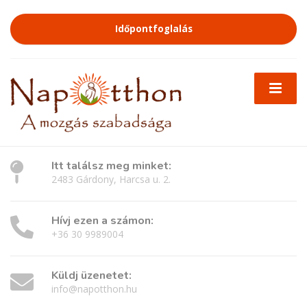
Időpontfoglalás
Itt találsz meg minket:
2483 Gárdony, Harcsa u. 2.
Hívj ezen a számon:
+36 30 9989004
Küldj üzenetet:
info@napotthon.hu