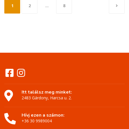
Bejegyzések
1
2
…
8
lapozása
Itt találsz meg minket:
2483 Gárdony, Harcsa u. 2.
Hívj ezen a számon:
+36 30 9989004