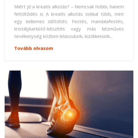
Miért jó a kreatív alkotás? – Nemcsak hobbi, hanem
feltöltődés is A kreatív alkotás sokkal több, mint
egy kellemes időtöltés. Festés, mandalafestés,
kristálykarkötő-készítés vagy más kézműves
tevékenység közben lelassulunk, kizökkenünk...
Tovább olvasom