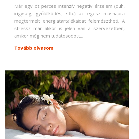
Már egy öt perces intenzív negatív érzelem (düh,
irigység, gyűlölködés, stb.) az egész másnapra
megtermelt energiatartalékaidat felemésztheti. A
stressz már akkor is jelen van a szervezetben,
amikor még nem tudatosodott...
Tovább olvasom