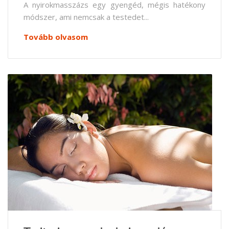
A nyirokmasszázs egy gyengéd, mégis hatékony
módszer, ami nemcsak a testedet...
Tovább olvasom