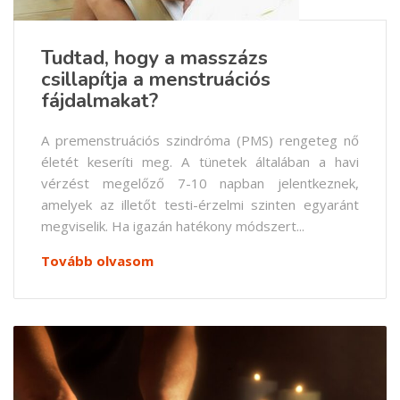
Tudtad, hogy a masszázs
csillapítja a menstruációs
fájdalmakat?
A premenstruációs szindróma (PMS) rengeteg nő
életét keseríti meg. A tünetek általában a havi
vérzést megelőző 7-10 napban jelentkeznek,
amelyek az illetőt testi-érzelmi szinten egyaránt
megviselik. Ha igazán hatékony módszert...
Tovább olvasom