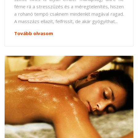
férne rá a stresszűzés és a méregtelenítés, hiszen
a rohanó tempó csaknem mindenkit magával ragad.
A masszázs ellazít, felfrissít, de akár gyógyíthat...
Tovább olvasom