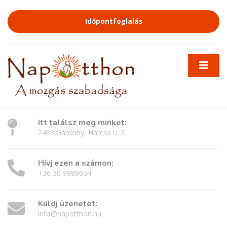
Időpontfoglalás
Itt találsz meg minket:
2483 Gárdony, Harcsa u. 2.
Hívj ezen a számon:
+36 30 9989004
Küldj üzenetet:
info@napotthon.hu