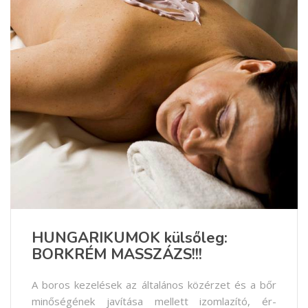
HUNGARIKUMOK külsőleg:
BORKRÉM MASSZÁZS!!!
A boros kezelések az általános közérzet és a bőr
minőségének javítása mellett izomlazító, ér-