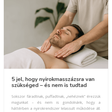
5 jel, hogy nyirokmasszázsra van
szükséged – és nem is tudtad
Sokszor fáradtnak, puffadtnak, „nehéznek” érezzük
magunkat – és nem is gondolnánk, hogy a
háttérben a nyirokrendszer lelassult működése áll.