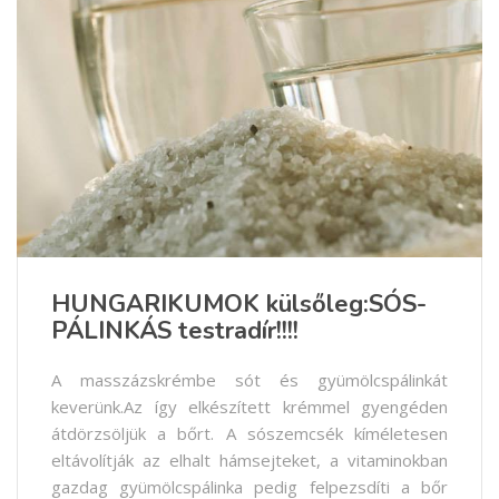
HUNGARIKUMOK külsőleg:SÓS-
PÁLINKÁS testradír!!!!
A masszázskrémbe sót és gyümölcspálinkát
keverünk.Az így elkészített krémmel gyengéden
átdörzsöljük a bőrt. A sószemcsék kíméletesen
eltávolítják az elhalt hámsejteket, a vitaminokban
gazdag gyümölcspálinka pedig felpezsdíti a bőr