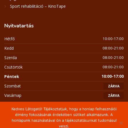
Sport rehabilitáció – KinoTape
Nyitvatartás
Hétfő
10:00-17:00
Kedd
08:00-21:00
Szerda
08:00-21:00
Csütörtök
08:00-21:00
Péntek
10:00-17:00
Szombat
ZÁRVA
Vasárnap
ZÁRVA
Kedves Látogató! Tájékoztatjuk, hogy a honlap felhasználói
élmény fokozásának érdekében sütiket alkalmazunk. A
honlapunk használatával ön a tájékoztatásunkat tudomásul
Copyright 2026 Napotthon / Schmidt Henry
veszi.