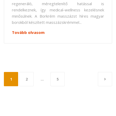
regeneráló, méregtelenítő hatással is
rendelkeznek, így medical-wellness kezelésnek
minősülnek. A Borkrém masszázst híres magyar
borokból készített masszázskrémmel...
Tovább olvasom
Bejegyzések
1
2
…
5
lapozása