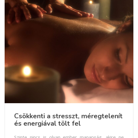
Csökkenti a stresszt, méregtelenít
és energiával tölt fel
Szinte nincs is olyan ember manapság, akire ne