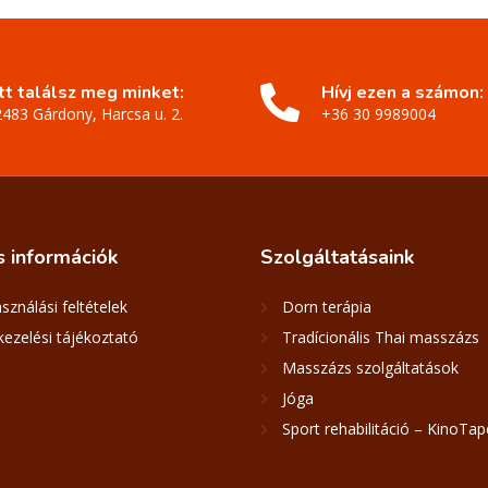
Itt találsz meg minket:
Hívj ezen a számon:
2483 Gárdony, Harcsa u. 2.
+36 30 9989004
s
információk
Szolgáltatásaink
sználási feltételek
Dorn terápia
ezelési tájékoztató
Tradícionális Thai masszázs
Masszázs szolgáltatások
Jóga
Sport rehabilitáció – KinoTap