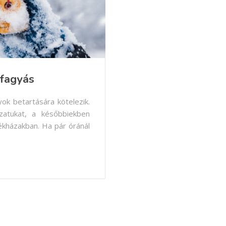
 fagyás
ok betartására kötelezik.
házatukat, a későbbiekben
dékházakban. Ha pár óránál