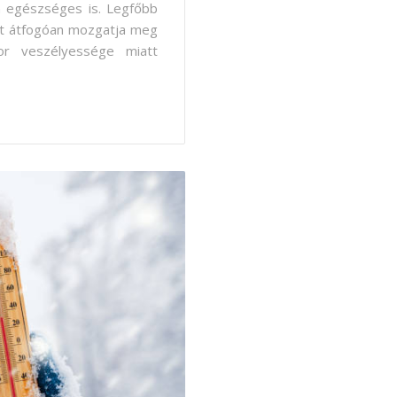
en egészséges is. Legfőbb
at átfogóan mozgatja meg
or veszélyessége miatt