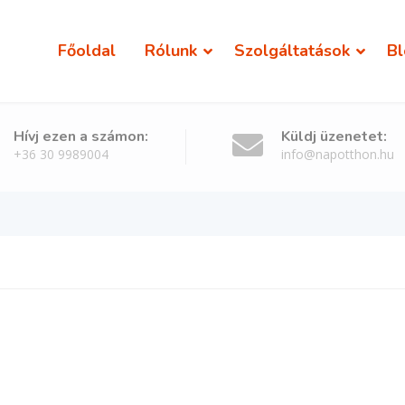
Főoldal
Rólunk
Szolgáltatások
Bl
Hívj ezen a számon:
Küldj üzenetet:
+36 30 9989004
info@napotthon.hu