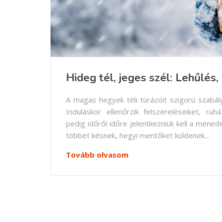
Hideg tél, jeges szél: Lehűlés,
A magas hegyek téli túrázóit szigorú szabály
Induláskor ellenőrzik felszereléseiket, ru
pedig időről időre jelentkezniük kell a mene
többet késnek, hegyi mentőket küldenek...
Tovább olvasom