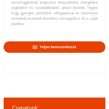
összefüggéseivel dolgozom. Masszőrként, energetikai
segítőként és családállítóként abban kísérlek Téged,
hogy gyengéd jelenléttel, elfogadással és önismereti
munkával közelebb kerülhess önmagadhoz és a saját
utadhoz. ...
Teljes bemutatkozás
Csapatunk: