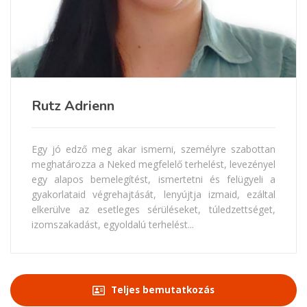
Rutz Adrienn
Egy jó edző meg akar ismerni, személyre szabottan
meghatározza a Neked megfelelő terhelést, levezényel
egy alapos bemelegítést, ismertetni és felügyeli a
gyakorlataid végrehajtását, lenyújtja izmaid, ezáltal
elkerülve az esetleges sérüléseket, túledzettséget,
izomszakadást, egyoldalú terhelést...
Teljes bemutatkozás