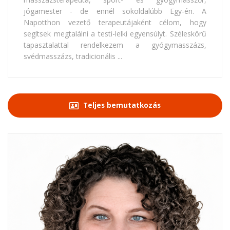
jógamester - de ennél sokoldalúbb Egy-én. A
Napotthon vezető terapeutájaként célom, hogy
segítsek megtalálni a testi-lelki egyensúlyt. Széleskörű
tapasztalattal rendelkezem a gyógymasszázs,
svédmasszázs, tradicionális ...
Teljes bemutatkozás