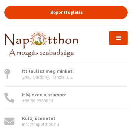
Időpontfoglalás
Itt találsz meg minket:
2483 Gárdony, Harcsa u. 2.
Hívj ezen a számon:
+36 30 9989004
Küldj üzenetet:
info@napotthon.hu