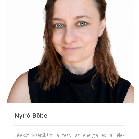
Nyírő Böbe
Lélekút kísérőként a test, az energia és a lélek