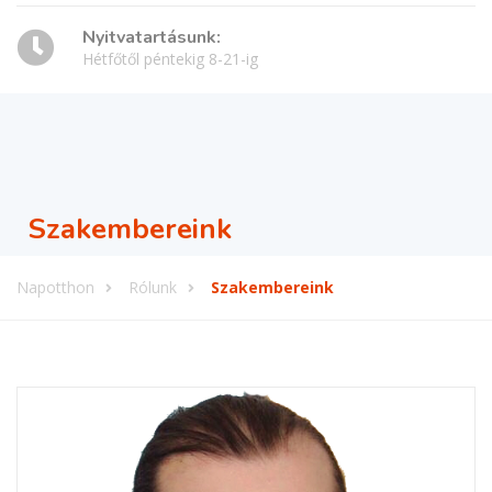
Nyitvatartásunk:
Hétfőtől péntekig 8-21-ig
Szakembereink
Napotthon
Rólunk
Szakembereink