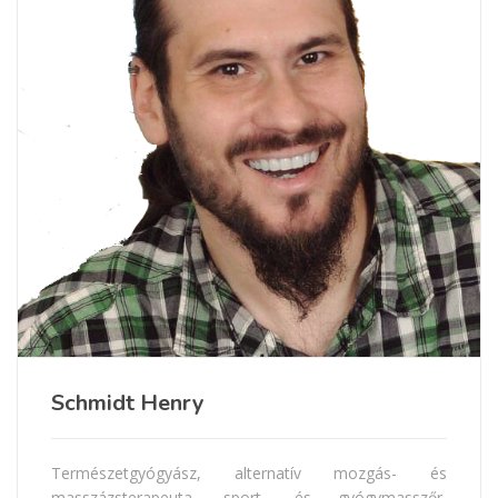
Schmidt Henry
Természetgyógyász, alternatív mozgás- és
masszázsterapeuta, sport- és gyógymasszőr,