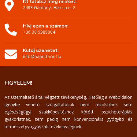
Itt találsz meg minket:
2483 Gárdony, Harcsa u. 2.
Hívj ezen a számon:
+36 30 9989004
Küldj üzenetet:
info@napotthon.hu
FIGYELEM!
Az Üzemeltető által végzett tevékenység, illetőleg a Weboldalon
igénybe vehető szolgáltatások nem minősülnek sem
egészségügyi szakképesítéshez kötött pszichoterápiás
gyakorlatnak, sem pedig nem konvencionális gyógyító és
természetgyógyászati tevékenységnek.