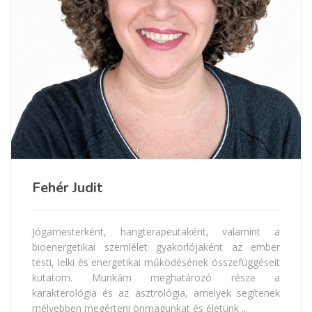
Fehér Judit
Jógamesterként, hangterapeutaként, valamint a
bioenergetikai szemlélet gyakorlójaként az ember
testi, lelki és energetikai működésének összefüggéseit
kutatom. Munkám meghatározó része a
karakterológia és az asztrológia, amelyek segítenek
mélyebben megérteni önmagunkat és életünk ...