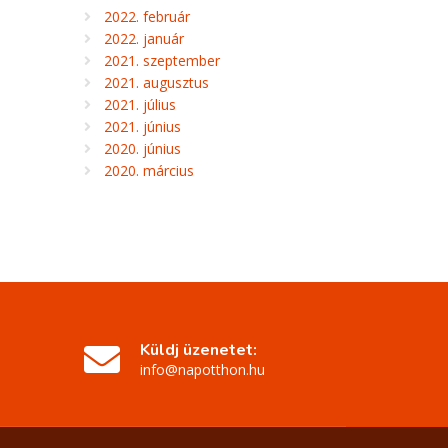
2022. február
2022. január
2021. szeptember
2021. augusztus
2021. július
2021. június
2020. június
2020. március
Küldj üzenetet:
info@napotthon.hu