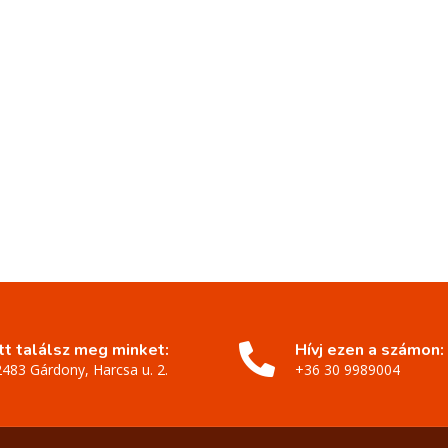
Itt találsz meg minket:
Hívj ezen a számon:
2483 Gárdony, Harcsa u. 2.
+36 30 9989004