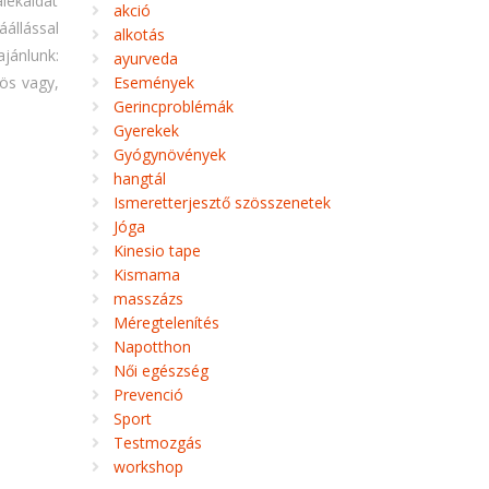
alékaidat
akció
állással
alkotás
jánlunk:
ayurveda
hös vagy,
Események
Gerincproblémák
Gyerekek
Gyógynövények
hangtál
Ismeretterjesztő szösszenetek
Jóga
Kinesio tape
Kismama
masszázs
Méregtelenítés
Napotthon
Női egészség
Prevenció
Sport
Testmozgás
workshop