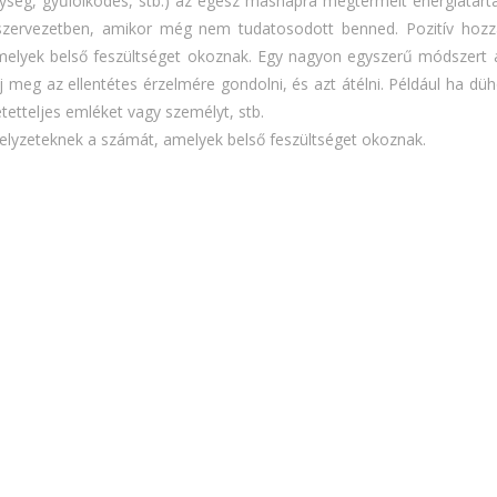
igység, gyűlölködés, stb.) az egész másnapra megtermelt energiatart
 szervezetben, amikor még nem tudatosodott benned. Pozitív hozzá
elyek belső feszültséget okoznak. Egy nagyon egyszerű módszert a
lj meg az ellentétes érzelmére gondolni, és azt átélni. Például ha dü
etetteljes emléket vagy személyt, stb.
elyzeteknek a számát, amelyek belső feszültséget okoznak.