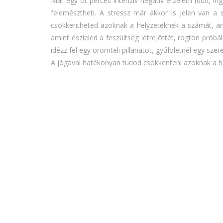
Már egy öt perces intenzív negatív érzelem (düh, ir
felemésztheti. A stressz már akkor is jelen van a
csökkentheted azoknak a helyzeteknek a számát, am
amint észleled a feszültség létrejöttét, rögtön próbá
idézz fel egy örömteli pillanatot, gyűlöletnél egy szer
A jógával hatékonyan tudod csökkenteni azoknak a h