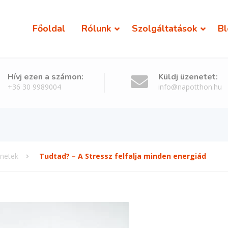
Főoldal
Rólunk
Szolgáltatások
Bl
Hívj ezen a számon:
Küldj üzenetet:
+36 30 9989004
info@napotthon.hu
enetek
Tudtad? – A Stressz felfalja minden energiád