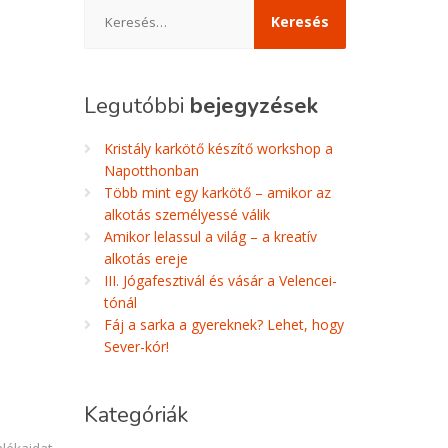
Keresés:
Legutóbbi
bejegyzések
Kristály karkötő készítő workshop a
Napotthonban
Több mint egy karkötő – amikor az
alkotás személyessé válik
Amikor lelassul a világ – a kreatív
alkotás ereje
III. Jógafesztivál és vásár a Velencei-
tónál
Fáj a sarka a gyereknek? Lehet, hogy
Sever-kór!
Kategóriák