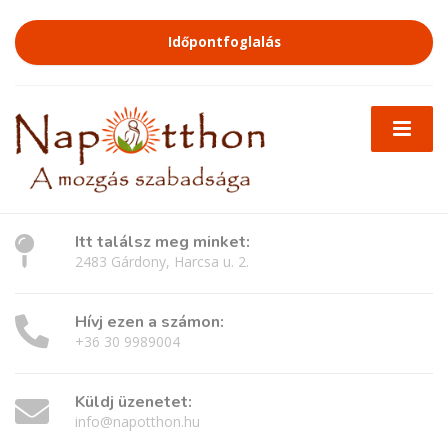
Időpontfoglalás
Itt találsz meg minket:
2483 Gárdony, Harcsa u. 2.
Hívj ezen a számon:
+36 30 9989004
Küldj üzenetet:
info@napotthon.hu