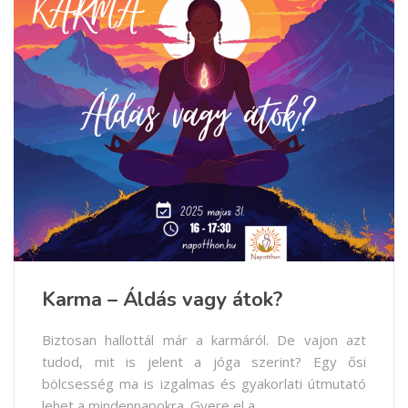
Karma – Áldás vagy átok?
Biztosan hallottál már a karmáról. De vajon azt
tudod, mit is jelent a jóga szerint? Egy ősi
bölcsesség ma is izgalmas és gyakorlati útmutató
lehet a mindennapokra. Gyere el a...