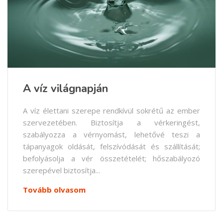
A víz világnapján
A víz élettani szerepe rendkívül sokrétű az ember
szervezetében. Biztosítja a vérkeringést,
szabályozza a vérnyomást, lehetővé teszi a
tápanyagok oldását, felszívódását és szállítását;
befolyásolja a vér összetételét; hőszabályozó
szerepével biztosítja...
Tovább olvasom