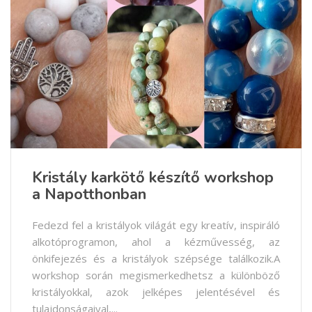
Kristály karkötő készítő workshop
a Napotthonban
Fedezd fel a kristályok világát egy kreatív, inspiráló
alkotóprogramon, ahol a kézművesség, az
önkifejezés és a kristályok szépsége találkozik.A
workshop során megismerkedhetsz a különböző
kristályokkal, azok jelképes jelentésével és
tulajdonságaival,...