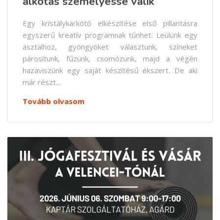
alkotás személyessé válik
Egy kristálykarkötő elkészítése első pillantásra
egyszerű kreatív programnak tűnhet. Leülünk egy
asztalhoz, gyöngyöket választunk, színeket
párosítunk, fűzünk, csomózunk, majd a végén
hazaviszünk egy saját készítésű ékszert. De aki
már részt...
Tovább olvasom