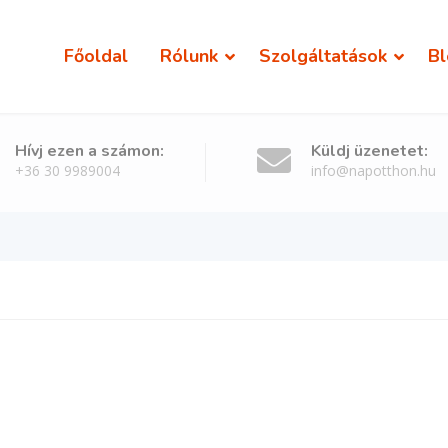
Főoldal
Rólunk
Szolgáltatások
Bl
Hívj ezen a számon:
Küldj üzenetet:
+36 30 9989004
info@napotthon.hu