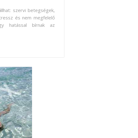
lhat: szervi betegségek,
 stressz és nem megfelelő
gy hatással bírnak az