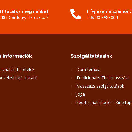
Itt találsz meg minket:
Hívj ezen a számon:
2483 Gárdony, Harcsa u. 2.
+36 30 9989004
s
információk
Szolgáltatásaink
sználási feltételek
Dorn terápia
ezelési tájékoztató
Tradícionális Thai masszázs
Masszázs szolgáltatások
Jóga
Sport rehabilitáció – KinoTap