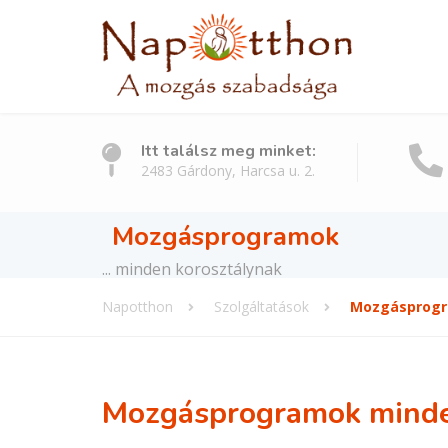
Itt találsz meg minket:
2483 Gárdony, Harcsa u. 2.
Mozgásprogramok
... minden korosztálynak
Napotthon
Szolgáltatások
Mozgásprog
Mozgásprogramok minden