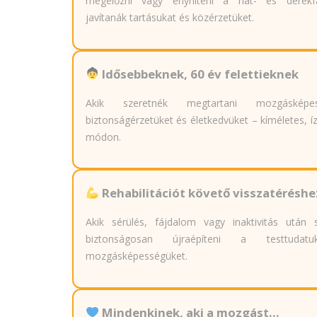
megelőzni vagy enyhíteni a hát- és derékfá
javítanák tartásukat és közérzetüket.
Idősebbeknek, 60 év felettieknek
Akik szeretnék megtartani mozgásképess
biztonságérzetüket és életkedvüket – kíméletes, í
módon.
Rehabilitációt követő visszatéréshe
Akik sérülés, fájdalom vagy inaktivitás után 
biztonságosan újraépíteni a testtudat
mozgásképességüket.
Mindenkinek, aki a mozgást...