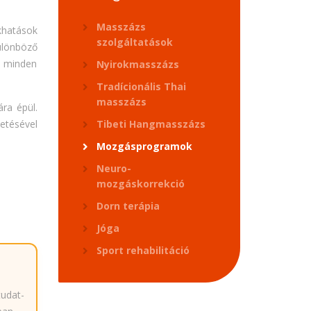
Masszázs
khatások
szolgáltatások
lönböző
 minden
Nyirokmasszázs
Tradícionális Thai
masszázs
ára épül.
tésével
Tibeti Hangmasszázs
Mozgásprogramok
Neuro-
mozgáskorrekció
Dorn terápia
Jóga
Sport rehabilitáció
udat-