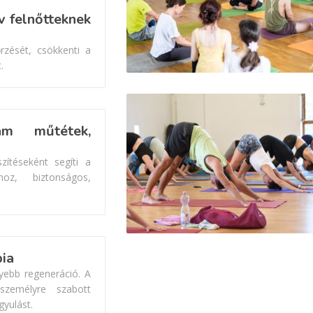
v felnőtteknek
zését, csökkenti a
.
am műtétek,
zítéseként segíti a
oz, biztonságos,
pia
lyebb regeneráció. A
személyre szabott
gyulást.