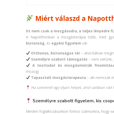
Miért válaszd a Napott
Itt nem csak a mozgásodra, a teljes lényedre f
A Napotthonban a mozgásterápia több, mint gya
biztonság
, és
egyéni figyelem
vár.
Otthonos, biztonságos tér
– ahol bátran megm
Személyre szabott támogatás
– nem sietünk, 
A testtudat és mozgásminták finomítás
mozogj
Tapasztalt mozgásterapeuta
– aki nemcsak in
Ha szeretnél egy olyan helyet, ahol valóban rád f
Személyre szabott figyelem, kis csop
Minden foglalkozásunkon fontos számunkra, hogy való