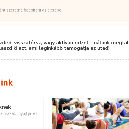
nt szeretné beépíteni az életébe.
zded, visszatérsz, vagy aktívan edzel – nálunk megta
aszd ki azt, ami leginkább támogatja az utad!
aink
knek
almakat, nyújtja és