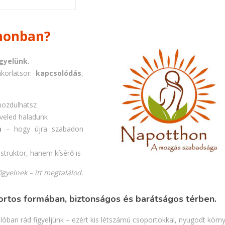
honban?
igyelünk.
korlatsor:
kapcsolódás
,
ozdulhatsz
veled haladunk
a
– hogy újra szabadon
struktor, hanem kísérő is
igyelnek – itt megtalálod.
ortos formában, biztonságos és barátságos térben.
ban rád figyeljünk – ezért kis létszámú csoportokkal, nyugodt körn