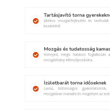
Tartásjavító torna gyerekekn
Játékos mozgásfejlesztés és testtudat
kezdetétől.
Mozgás és tudatosság kama
Könnyed, mégis hatásos foglalkozás 
mozgáshiány ellensúlyozására.
Ízületbarát torna időseknek
Lassú, biztonságos gyakorlatsorok,
mozgásban maradni és megelőzni az esé