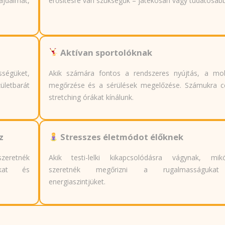
jdalmat,
erősítésre van szükségük – játékosan vagy tudatosab
Aktívan sportolóknak
égüket,
Akik számára fontos a rendszeres nyújtás, a mobi
zületbarát
megőrzése és a sérülések megelőzése. Számukra cé
stretching órákat kínálunk.
z
Stresszes életmódot élőknek
szeretnék
Akik testi-lelki kikapcsolódásra vágynak, mik
ukat és
szeretnék megőrizni a rugalmasságuka
energiaszintjüket.