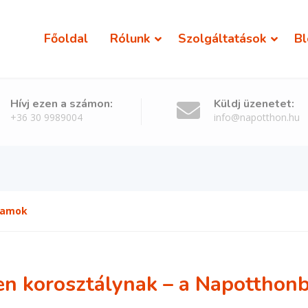
Főoldal
Rólunk
Szolgáltatások
Bl
Hívj ezen a számon:
Küldj üzenetet:
+36 30 9989004
info@napotthon.hu
ramok
 korosztálynak – a Napotthon