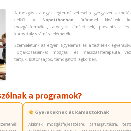
A mozgás az egyik legtermészetesebb gyógyszer – mellé
nélkül. A
Napotthonban
örömmel kínálunk kü
mozgásformákat, amelyek kíméletesek, preventívek és
korosztály számára elérhetők.
Szemléletünk az egyéni figyelemre és a test-lélek egyensúly
Foglalkozásainkat mozgás- és masszázsterapeuta veze
tartjuk, biztonságos, támogatott légkörben.
szólnak a programok?
Gyerekeknek és kamaszoknak
szeretnék
Akiknek mozgásfejlesztésre, tartásjavításra, testt