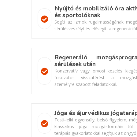
Nyújtó és mobilizáló óra aktí
és sportolóknak
Segíti az izmok rugalmasságának megőr
sérülésveszélyt és elősegíti a regenerációt
Regeneráló mozgásprogr
sérülések után
Konzervatív vagy orvosi kezelés kiegés
fokozatos visszatérést a mozgásh
személyre szabott feladatokkal.
Jóga és ájurvédikus jógaterá
Testi-lelki egyensúly, belső figyelem, mé
klasszikus jóga mozgásformáin túl 
terápiás gyakorlatokkal segítjük az öngyó