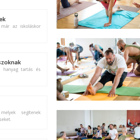
ek
 már az iskoláskor
szoknak
a hanyag tartás és
 melyek segítenek
seket.