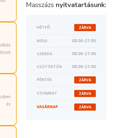
ban.
Masszázs
nyitvatartásunk:
HÉTFŐ
ZÁRVA
KEDD
08:00-21:00
litás
lzott
SZERDA
08:00-21:00
CSÜTÖRTÖK
08:00-21:00
PÉNTEK
ZÁRVA
SZOMBAT
ZÁRVA
özben
t és
VASÁRNAP
ZÁRVA