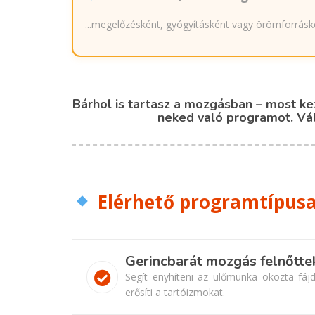
...megelőzésként, gyógyításként vagy örömforráské
Bárhol is tartasz a mozgásban – most ke
neked való programot. Vál
Elérhető programtípus
Gerincbarát mozgás felnőtte
Segít enyhíteni az ülőmunka okozta fájd
erősíti a tartóizmokat.