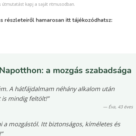
s útmutatást kapj a saját ritmusodban.
s részleteiről hamarosan itt tájékozódhatsz:
– Napotthon: a mozgás szabadsága
 rám. A hátfájdalmam néhány alkalom után
is mindig feltölt!”
— Éva, 43 éves
i a mozgástól. Itt biztonságos, kíméletes és
”