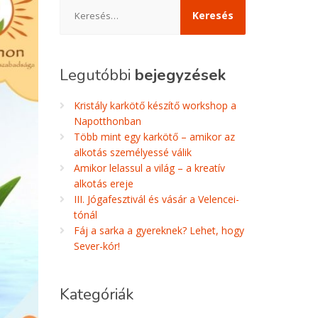
Keresés:
Legutóbbi
bejegyzések
Kristály karkötő készítő workshop a
Napotthonban
Több mint egy karkötő – amikor az
alkotás személyessé válik
Amikor lelassul a világ – a kreatív
alkotás ereje
III. Jógafesztivál és vásár a Velencei-
tónál
Fáj a sarka a gyereknek? Lehet, hogy
Sever-kór!
Kategóriák