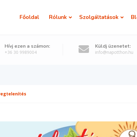
Főoldal
Rólunk
Szolgáltatások
Bl
Hívj ezen a számon:
Küldj üzenetet:
+36 30 9989004
info@napotthon.hu
egtelenítés