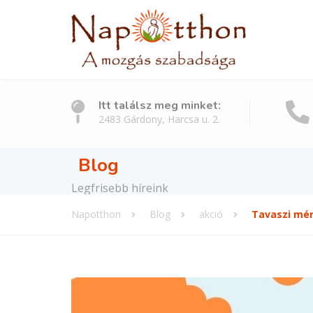
Itt találsz meg minket:
2483 Gárdony, Harcsa u. 2.
Blog
Legfrisebb híreink
Napotthon
Blog
akció
Tavaszi mér