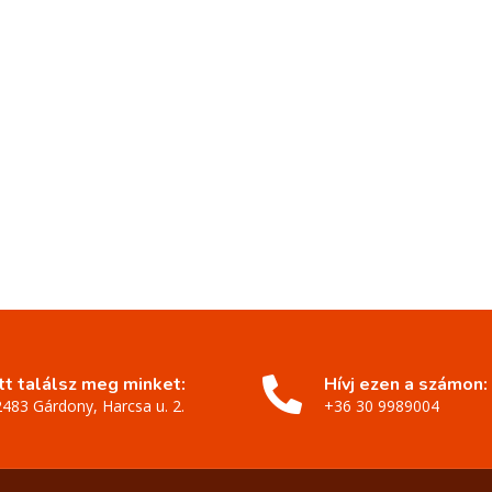
Itt találsz meg minket:
Hívj ezen a számon:
2483 Gárdony, Harcsa u. 2.
+36 30 9989004