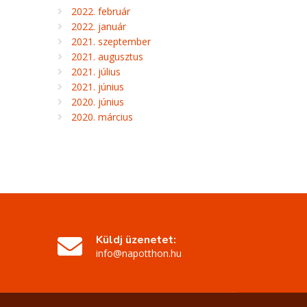
2022. február
2022. január
2021. szeptember
2021. augusztus
2021. július
2021. június
2020. június
2020. március
Küldj üzenetet:
info@napotthon.hu