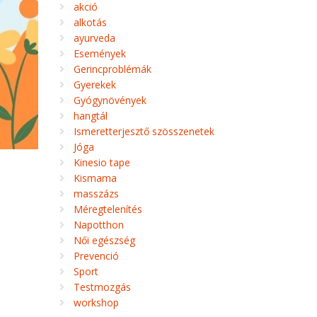
akció
alkotás
ayurveda
Események
Gerincproblémák
Gyerekek
Gyógynövények
hangtál
Ismeretterjesztő szösszenetek
Jóga
Kinesio tape
Kismama
masszázs
Méregtelenítés
Napotthon
Női egészség
Prevenció
Sport
Testmozgás
workshop