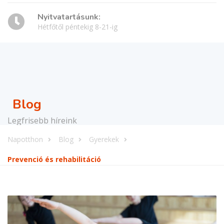
Nyitvatartásunk:
Hétfőtől péntekig 8-21-ig
Blog
Legfrisebb híreink
Napotthon
Blog
Gyerekek
Prevenció és rehabilitáció