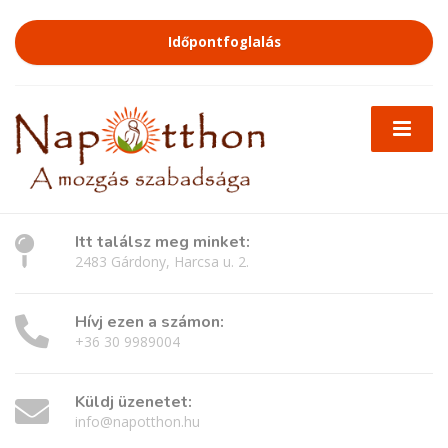
Időpontfoglalás
Itt találsz meg minket:
2483 Gárdony, Harcsa u. 2.
Hívj ezen a számon:
+36 30 9989004
Küldj üzenetet:
info@napotthon.hu