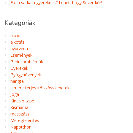
Fáj a sarka a gyereknek? Lehet, hogy Sever-kór!
Kategóriák
akció
alkotás
ayurveda
Események
Gerincproblémák
Gyerekek
Gyógynövények
hangtál
Ismeretterjesztő szösszenetek
Jóga
Kinesio tape
Kismama
masszázs
Méregtelenítés
Napotthon