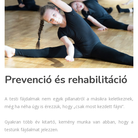
Prevenció és rehabilitáció
A testi fájdalmak nem egyik pillanatról a másikra keletkeznek,
még ha néha úgy is érezzük, hogy „csak most kezdett fájni”.
Gyakran több év kitartó, kemény munka van abban, hogy a
testünk fájdalmat jelezzen.