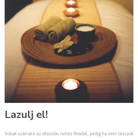
Lazulj el!
Sokak számára az ellazulás nehéz feladat, pedig ha nem tesszük