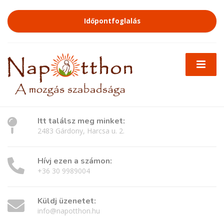
Időpontfoglalás
Itt találsz meg minket:
2483 Gárdony, Harcsa u. 2.
Hívj ezen a számon:
+36 30 9989004
Küldj üzenetet:
info@napotthon.hu