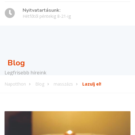
Nyitvatartásunk:
Hétfőtől péntekig 8-21-ig
Blog
Legfrisebb híreink
Napotthon
Blog
masszázs
Lazulj el!