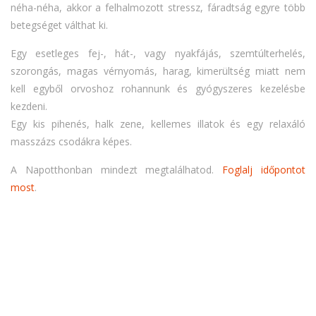
néha-néha, akkor a felhalmozott stressz, fáradtság egyre több
betegséget válthat ki.
Egy esetleges fej-, hát-, vagy nyakfájás, szemtúlterhelés,
szorongás, magas vérnyomás, harag, kimerültség miatt nem
kell egyből orvoshoz rohannunk és gyógyszeres kezelésbe
kezdeni.
Egy kis pihenés, halk zene, kellemes illatok és egy relaxáló
masszázs csodákra képes.
A Napotthonban mindezt megtalálhatod.
Foglalj időpontot
most
.