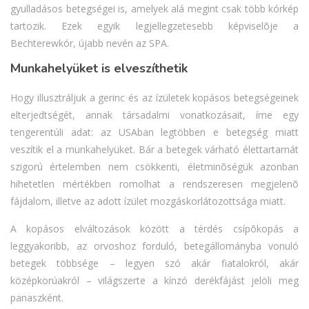
gyulladásos betegségei is, amelyek alá megint csak több kórkép
tartozik. Ezek egyik legjellegzetesebb képviselõje a
Bechterewkór, újabb nevén az SPA.
Munkahelyüket is elveszíthetik
Hogy illusztráljuk a gerinc és az ízületek kopásos betegségeinek
elterjedtségét, annak társadalmi vonatkozásait, íme egy
tengerentúli adat: az USAban legtöbben e betegség miatt
veszítik el a munkahelyüket. Bár a betegek várható élettartamát
szigorú értelemben nem csökkenti, életminõségük azonban
hihetetlen mértékben romolhat a rendszeresen megjelenõ
fájdalom, illetve az adott ízület mozgáskorlátozottsága miatt.
A kopásos elváltozások között a térdés csípõkopás a
leggyakoribb, az orvoshoz forduló, betegállományba vonuló
betegek többsége – legyen szó akár fiatalokról, akár
középkorúakról – világszerte a kínzó derékfájást jelöli meg
panaszként.