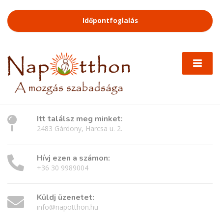
Időpontfoglalás
Itt találsz meg minket:
2483 Gárdony, Harcsa u. 2.
Hívj ezen a számon:
+36 30 9989004
Küldj üzenetet:
info@napotthon.hu