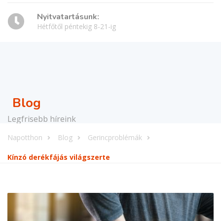
Nyitvatartásunk:
Hétfőtől péntekig 8-21-ig
Blog
Legfrisebb híreink
Napotthon
Blog
Gerincproblémák
Kínzó derékfájás világszerte