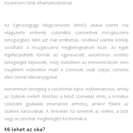
korántsem tûnik elhamarkodottnak.
Az Egészségügyi Világszervezet (WHO) adatai szerint ma
világszerte emberek százmilliói szenvednek mozgásszervi
betegségben. Mint azt már említettük, rendkívül sokféle kórkép
sorolható a mozgásszervi megbetegedések közé. Az egyik
legelterjedtebb formát az úgynevezett autoimmun eredetû
betegségek képviselik, mely esetekben az immunrendszer nem
megfelelõ mûködése miatt a szervezet saját sejtjei, szövetei
ellen termel ellenanyagokat.
Autoimmun betegség a szisztémás lupus erythematosus, amely
az ízületek mellett döntõen a belsõ szerveket érinti, a krónikus
sokízületi gyulladás (reumatoid arthritis), amikor fõként az
ízületek károsodnak. A fentieken túl ismertek az ereket, a bõrt
vagy az izmokat megbetegítõ kórformák is.
Mi lehet az oka?