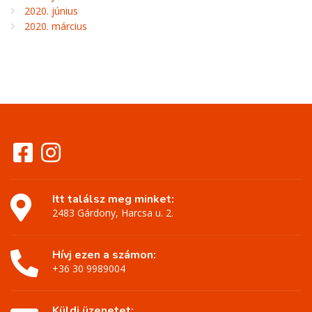
2020. június
2020. március
Itt találsz meg minket:
2483 Gárdony, Harcsa u. 2.
Hívj ezen a számon:
+36 30 9989004
Küldj üzenetet: