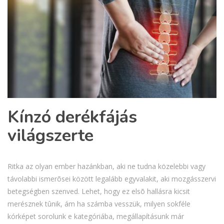
Kínzó derékfájás
világszerte
Ritka az olyan ember hazánkban, aki ne tudna közelebbi vagy
távolabbi ismerõsei között legalább egyvalakit, aki mozgásszervi
betegségben szenved. Lehet, hogy ez elsõ hallásra kicsit
merésznek tûnik, ám ha számba vesszük, milyen sokféle
kórképet sorolunk e kategóriába, megállapításunk már