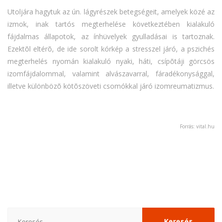
Utoljára hagytuk az ún. lágyrészek betegségeit, amelyek közé az
izmok, inak tartós megterhelése következtében kialakuló
fájdalmas állapotok, az ínhüvelyek gyulladásai is tartoznak.
Ezektõl eltérõ, de ide sorolt kórkép a stresszel járó, a pszichés
megterhelés nyomán kialakuló nyaki, háti, csípõtáji görcsös
izomfájdalommal, valamint alvászavarral, fáradékonysággal,
illetve különbözõ kötõszöveti csomókkal járó izomreumatizmus.
Forrás: vital.hu
Keresés: