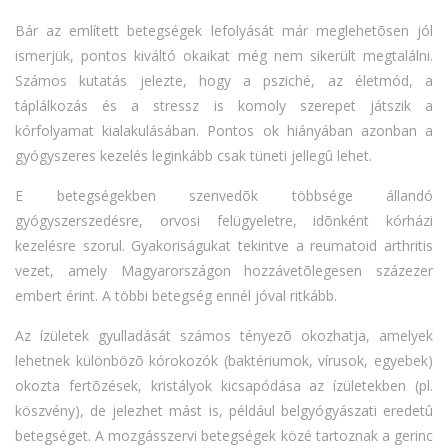
Bár az említett betegségek lefolyását már meglehetõsen jól
ismerjük, pontos kiváltó okaikat még nem sikerült megtalálni.
Számos kutatás jelezte, hogy a psziché, az életmód, a
táplálkozás és a stressz is komoly szerepet játszik a
kórfolyamat kialakulásában. Pontos ok hiányában azonban a
gyógyszeres kezelés leginkább csak tüneti jellegû lehet.
E betegségekben szenvedõk többsége állandó
gyógyszerszedésre, orvosi felügyeletre, idõnként kórházi
kezelésre szorul. Gyakoriságukat tekintve a reumatoid arthritis
vezet, amely Magyarországon hozzávetõlegesen százezer
embert érint. A többi betegség ennél jóval ritkább.
Az ízületek gyulladását számos tényezõ okozhatja, amelyek
lehetnek különbözõ kórokozók (baktériumok, vírusok, egyebek)
okozta fertõzések, kristályok kicsapódása az ízületekben (pl.
köszvény), de jelezhet mást is, például belgyógyászati eredetû
betegséget. A mozgásszervi betegségek közé tartoznak a gerinc