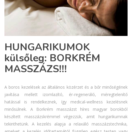
HUNGARIKUMOK
külsőleg: BORKRÉM
MASSZÁZS!!!
A boros kezelések az általános közérzet és a bőr minőségének
javítása mellett izomlazító, ér-regeneráló, méregtelenítő
hatással is rendelkeznek, így medical-wellness kezelésnek
minősülnek. A Borkrém masszázst híres magyar borokból
készített masszázskrémmel végezzük, amit hungarikumnak
tekinthetünk. A kezelés alapja a relaxáló masszázstechnika,
amelyet a kezelés időtartamától függően egész testen vagy