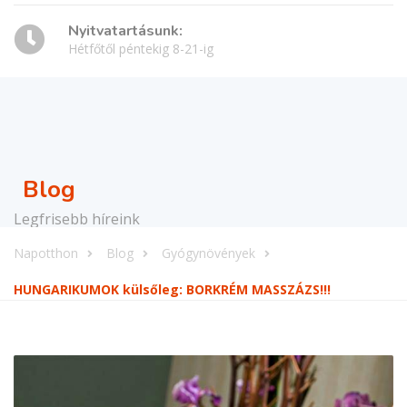
Nyitvatartásunk:
Hétfőtől péntekig 8-21-ig
Blog
Legfrisebb híreink
Napotthon
Blog
Gyógynövények
HUNGARIKUMOK külsőleg: BORKRÉM MASSZÁZS!!!