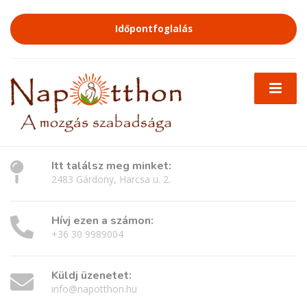
Időpontfoglalás
Itt találsz meg minket:
2483 Gárdony, Harcsa u. 2.
Hívj ezen a számon:
+36 30 9989004
Küldj üzenetet:
info@napotthon.hu