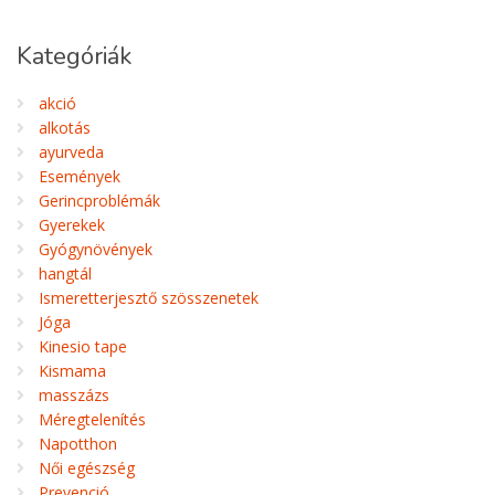
Kategóriák
akció
alkotás
ayurveda
Események
Gerincproblémák
Gyerekek
Gyógynövények
hangtál
Ismeretterjesztő szösszenetek
Jóga
Kinesio tape
Kismama
masszázs
Méregtelenítés
Napotthon
Női egészség
Prevenció