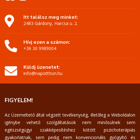
Itt találsz meg minket:
2483 Gárdony, Harcsa u. 2.
Hívj ezen a számon:
+36 30 9989004
Küldj üzenetet:
info@napotthon.hu
FIGYELEM!
Az Üzemeltető által végzett tevékenység, illetőleg a Weboldalon
igénybe vehető szolgáltatások nem minősülnek sem
egészségügyi szakképesítéshez kötött pszichoterápiás
gyakorlatnak, sem pedig nem konvencionális gyógyító és