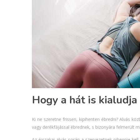
Hogy a hát is kialudj
Ki ne szeretne frissen, kipihenten ébredni? Alvás kö
vagy derékfájással ébrednek, s bizonyára felmerült m
Az éjszakai alvás során a szervezetnek pihennie kell