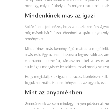
mindegy, milyen fekhelyen és milyen testtartásban a
Mindenkinek más az igazi
Sokfelé elterjedt nézet, hogy a deszkakemény ágybet
míg mások hátfájással ébrednek a spártai nyoszoly
reményeket.
Mindenkinek más keménységű matrac a megfelelő, 
alvás esik. Egy azonban biztos: a legrosszabb az, a
elosztania a terhelést, támasztania kell a teste
szükséges mozgástér lecsökken, mivel mindig vissza
Hogy megtaláljuk az igazi matracot, kísérletezni ke
fogjuk használni. Ha nem kényelmes az ágyunk, ezen év
Mint az anyaméhben
Gerincünknek az sem mindegy, milyen pózban alszu