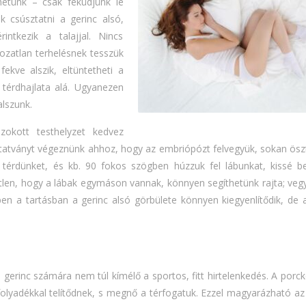
etünk – csak feküdjünk le
k csúsztatni a gerinc alsó,
ntkezik a talajjal. Nincs
tozatlan terhelésnek tesszük
kve alszik, eltüntetheti a
 térdhajlata alá. Ugyanezen
lszunk.
okott testhelyzet kedvez
utatványt végeznünk ahhoz, hogy az embriópózt felvegyük, sokan ös
e térdünket, és kb. 90 fokos szögben húzzuk fel lábunkat, kissé beh
metlen, hogy a lábak egymáson vannak, könnyen segíthetünk rajta; ve
en a tartásban a gerinc alsó görbülete könnyen kiegyenlítődik, de a
 gerinc számára nem túl kímélő a sportos, fitt hirtelenkedés. A por
folyadékkal telítődnek, s megnő a térfogatuk. Ezzel magyarázható az