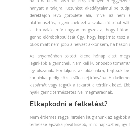
ha a hátunkon alszunk. Erről könnyen meggyőződh
hanyatt a talajra. Kezünket akadálytalanul be tudju
deréktájon lévő görbülete alá, mivel az nem éri
alátámasztás, a gerincnek ezt a szakaszát tehát vál
ki. Ha valaki már nagyon megszokta, hogy háton fe
gerinc előreboltosulását úgy, hogy kispárnát tesz a
okok miatt nem jobb a helyzet akkor sem, ha hason a
Az anyaméhben töltött kilenc hónap alatt megsz
leginkább a gerincnek. Nem kell különösebb tornam
így alszanak. Forduljunk az oldalunkra, hajlítsuk b
karjainkat pedig közelítsük a fej irányába. Ha kelle
kispárnát vagy tegyük a takarót a térdünk közé. Ebb
nyaki gerinc természetes ívei megmaradnak.
Elkapkodni a felkelést?
Nem érdemes reggel hirtelen kiugranunk az ágyból: a
terhelése éjszaka jóval kisebb, mint napközben, így 