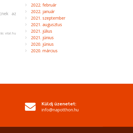
2022. február
2022. január
ncnek az
2021. szeptember
2021. augusztus
2021. július
rás: vital.hu
2021. június
2020. június
2020. március
Küldj üzenetet:
info@napotthon.hu