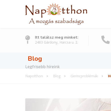
Itt találsz meg minket:
2483 Gárdony, Harcsa u. 2.
Blog
Legfrisebb híreink
Napotthon
Blog
Gerincproblémák
H