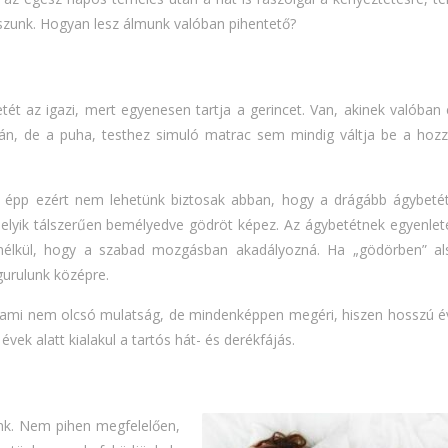
lszunk. Hogyan lesz álmunk valóban pihentető?
ét az igazi, mert egyenesen tartja a gerincet. Van, akinek valóban 
án, de a puha, testhez simuló matrac sem mindig váltja be a hozz
épp ezért nem lehetünk biztosak abban, hogy a drágább ágybeté
melyik tálszerűen bemélyedve gödröt képez. Az ágybetétnek egyenlete
t anélkül, hogy a szabad mozgásban akadályozná. Ha „gödörben” al
gurulunk középre.
ll, ami nem olcsó mulatság, de mindenképpen megéri, hiszen hosszú é
ek alatt kialakul a tartós hát- és derékfájás.
nk. Nem pihen megfelelően,