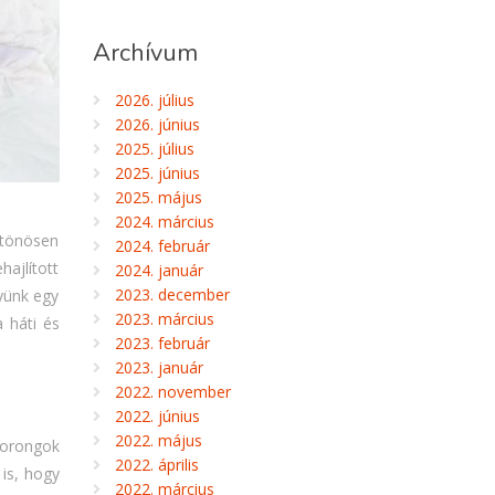
Archívum
2026. július
2026. június
2025. július
2025. június
2025. május
2024. március
ztönösen
2024. február
ajlított
2024. január
2023. december
gyünk egy
2023. március
 háti és
2023. február
2023. január
2022. november
2022. június
2022. május
ckorongok
2022. április
 is, hogy
2022. március