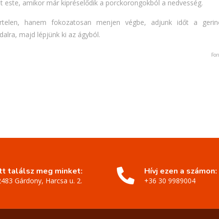
t este, amikor már kipréselődik a porckorongokból a nedvesség.
irtelen, hanem fokozatosan menjen végbe, adjunk időt a geri
alra, majd lépjünk ki az ágyból.
For
Itt találsz meg minket:
Hívj ezen a számon:
2483 Gárdony, Harcsa u. 2.
+36 30 9989004