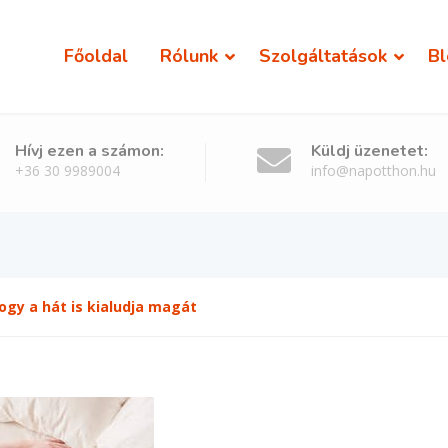
Főoldal
Rólunk
Szolgáltatások
Bl
Hívj ezen a számon:
Küldj üzenetet:
+36 30 9989004
info@napotthon.hu
ogy a hát is kialudja magát