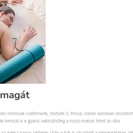
a magát
zben nemcsak szellemünk, testünk is frissül, sokan azonban összetör
ár bennük is a gyanú: valószínűleg a rossz matrac lehet az oka.
, az egész napos terhelés után a hát is rászolgál a kényeztetésre, 