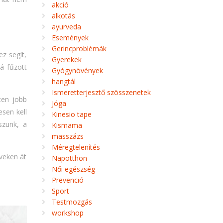
akció
alkotás
ayurveda
Események
Gerincproblémák
ez segít,
Gyerekek
á fűzött
Gyógynövények
hangtál
Ismeretterjesztő szösszenetek
ten jobb
Jóga
sen kell
Kinesio tape
szunk, a
Kismama
masszázs
Méregtelenítés
veken át
Napotthon
Női egészség
Prevenció
Sport
Testmozgás
workshop