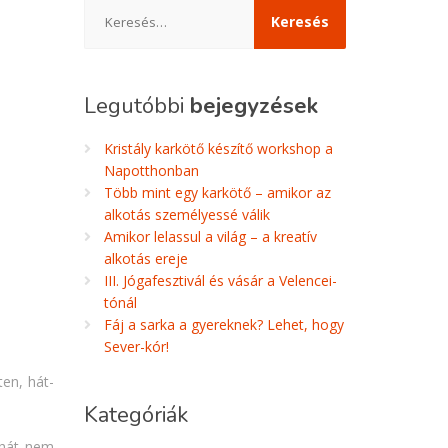
Keresés:
Legutóbbi
bejegyzések
Kristály karkötő készítő workshop a
Napotthonban
Több mint egy karkötő – amikor az
alkotás személyessé válik
Amikor lelassul a világ – a kreatív
alkotás ereje
III. Jógafesztivál és vásár a Velencei-
tónál
Fáj a sarka a gyereknek? Lehet, hogy
Sever-kór!
ten, hát-
Kategóriák
tehát nem