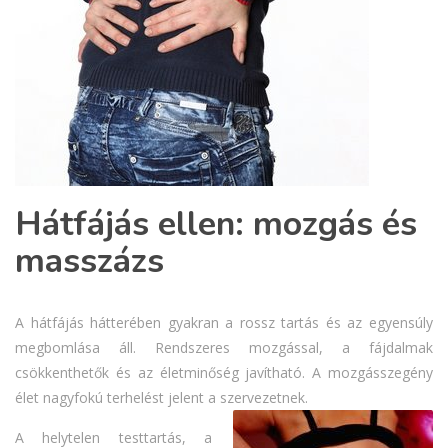
Hátfájás ellen: mozgás és
masszázs
A hátfájás hátterében gyakran a rossz tartás és az egyensúly
megbomlása áll. Rendszeres mozgással, a fájdalmak
csökkenthetők és az életminőség javítható. A mozgásszegény
élet nagyfokú terhelést jelent a szervezetnek.
A helytelen testtartás, a