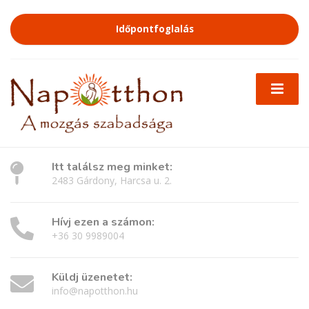
Időpontfoglalás
Itt találsz meg minket:
2483 Gárdony, Harcsa u. 2.
Hívj ezen a számon:
+36 30 9989004
Küldj üzenetet:
info@napotthon.hu