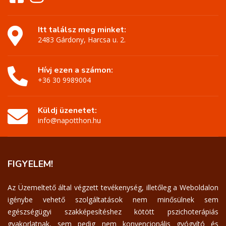
Itt találsz meg minket:
2483 Gárdony, Harcsa u. 2.
Hívj ezen a számon:
+36 30 9989004
Küldj üzenetet:
info@napotthon.hu
FIGYELEM!
Az Üzemeltető által végzett tevékenység, illetőleg a Weboldalon
igénybe vehető szolgáltatások nem minősülnek sem
egészségügyi szakképesítéshez kötött pszichoterápiás
gyakorlatnak, sem pedig nem konvencionális gyógyító és