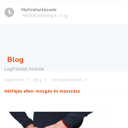
Nyitvatartásunk:
Hétfőtől péntekig 8-21-ig
Blog
Legfrisebb híreink
Napotthon
Blog
Gerincproblémák
Hátfájás ellen: mozgás és masszázs