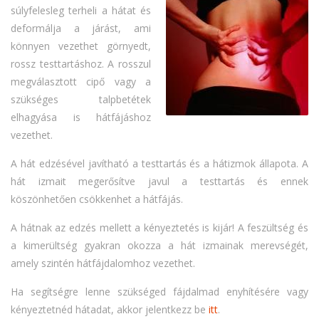
súlyfelesleg terheli a hátat és
deformálja a járást, ami
könnyen vezethet görnyedt,
rossz testtartáshoz. A rosszul
megválasztott cipő vagy a
szükséges talpbetétek
elhagyása is hátfájáshoz
vezethet.
A hát edzésével javítható a testtartás és a hátizmok állapota. A
hát izmait megerősítve javul a testtartás és ennek
köszönhetően csökkenhet a hátfájás.
A hátnak az edzés mellett a kényeztetés is kijár! A feszültség és
a kimerültség gyakran okozza a hát izmainak merevségét,
amely szintén hátfájdalomhoz vezethet.
Ha segítségre lenne szükséged fájdalmad enyhítésére vagy
kényeztetnéd hátadat, akkor jelentkezz be
itt
.