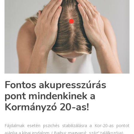
Fontos akupresszúrás
pont mindenkinek a
Kormányzó 20-as!
Fájdalmak esetén pszichés stabilizálásra a Kor-20-as pontot
ajánlja a kínai irodalom. ( Baihui: magyarul:,,száz” találkozója)