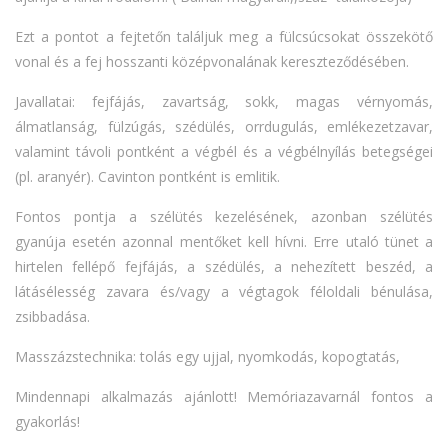
Ezt a pontot a fejtetőn találjuk meg a fülcsúcsokat összekötő
vonal és a fej hosszanti középvonalának kereszteződésében.
Javallatai: fejfájás, zavartság, sokk, magas vérnyomás,
álmatlanság, fülzúgás, szédülés, orrdugulás, emlékezetzavar,
valamint távoli pontként a végbél és a végbélnyílás betegségei
(pl. aranyér). Cavinton pontként is emlitik.
Fontos pontja a szélütés kezelésének, azonban szélütés
gyanúja esetén azonnal mentőket kell hívni. Erre utaló tünet a
hirtelen fellépő fejfájás, a szédülés, a nehezített beszéd, a
látásélesség zavara és/vagy a végtagok féloldali bénulása,
zsibbadása.
Masszázstechnika: tolás egy ujjal, nyomkodás, kopogtatás,
Mindennapi alkalmazás ajánlott! Memóriazavarnál fontos a
gyakorlás!