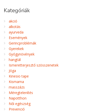
Kategóriák
akció
alkotás
ayurveda
Események
Gerincproblémák
Gyerekek
Gyógynövények
hangtál
Ismeretterjesztő szösszenetek
Jóga
Kinesio tape
Kismama
masszázs
Méregtelenítés
Napotthon
Női egészség
Prevenció