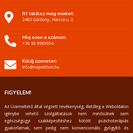
Itt találsz meg minket:
2483 Gárdony, Harcsa u. 2.
Hívj ezen a számon:
+36 30 9989004
Küldj üzenetet:
info@napotthon.hu
FIGYELEM!
Az Üzemeltető által végzett tevékenység, illetőleg a Weboldalon
igénybe vehető szolgáltatások nem minősülnek sem
egészségügyi szakképesítéshez kötött pszichoterápiás
gyakorlatnak, sem pedig nem konvencionális gyógyító és