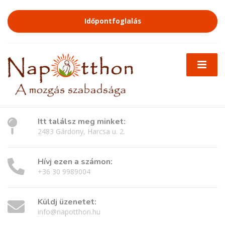
Időpontfoglalás
Itt találsz meg minket:
2483 Gárdony, Harcsa u. 2.
Hívj ezen a számon:
+36 30 9989004
Küldj üzenetet:
info@napotthon.hu