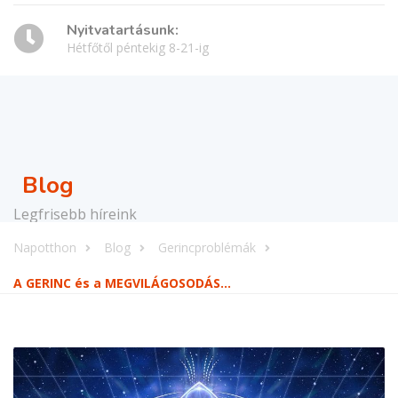
Nyitvatartásunk:
Hétfőtől péntekig 8-21-ig
Blog
Legfrisebb híreink
Napotthon
Blog
Gerincproblémák
A GERINC és a MEGVILÁGOSODÁS…