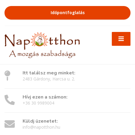
Időpontfoglalás
Itt találsz meg minket:
2483 Gárdony, Harcsa u. 2.
Hívj ezen a számon:
+36 30 9989004
Küldj üzenetet:
info@napotthon.hu