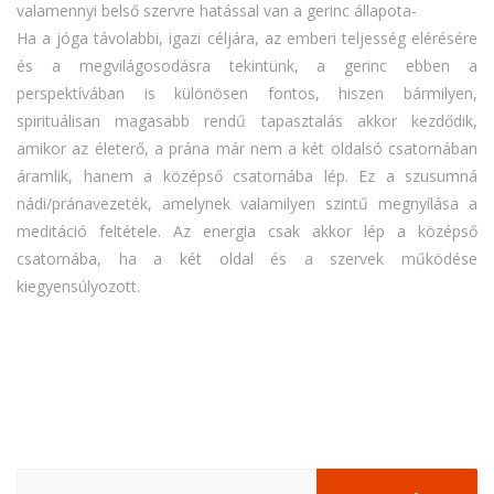
valamennyi belső szervre hatással van a gerinc állapota-
Ha a jóga távolabbi, igazi céljára, az emberi teljesség elérésére
és a megvilágosodásra tekintünk, a gerinc ebben a
perspektívában is különösen fontos, hiszen bármilyen,
spirituálisan magasabb rendű tapasztalás akkor kezdődik,
amikor az életerő, a prána már nem a két oldalsó csatornában
áramlik, hanem a középső csatornába lép. Ez a szusumná
nádi/pránavezeték, amelynek valamilyen szintű megnyílása a
meditáció feltétele. Az energia csak akkor lép a középső
csatornába, ha a két oldal és a szervek működése
kiegyensúlyozott.
Keresés: