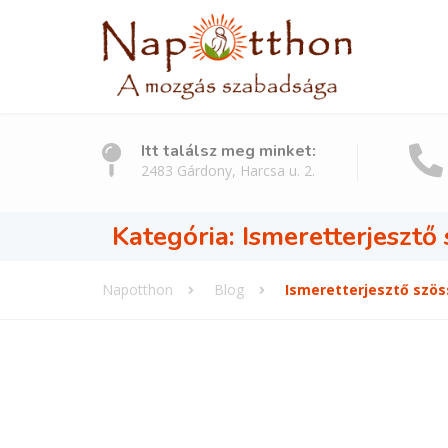
Itt találsz meg minket:
2483 Gárdony, Harcsa u. 2.
Kategória:
Ismeretterjesztő
Napotthon
Blog
Ismeretterjesztő szö