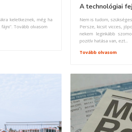
A technológiai fe
sikra keletkeznek, még ha
Nem is tudom, szükséges
 fájni". Tovább olvasom
Persze, kicsit vicces, jó
nekem leginkább szomor
pozitív hatása van, ezt...
Tovább olvasom