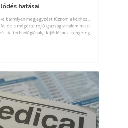
jlődés hatásai
-e bármilyen megjegyzést fűznöm a képhez...
pofa, de a mögötte rejlő igazságtartalom miatt
ú. A technológiának, fejlődésnek rengeteg