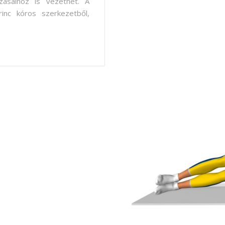
zásaihoz is vezethet. A
inc kóros szerkezetből,