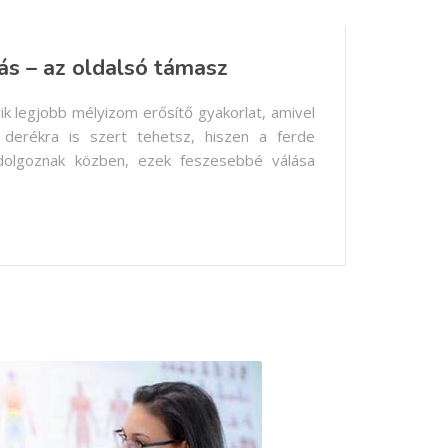
ás – az oldalsó támasz
ik legjobb mélyizom erősítő gyakorlat, amivel
 derékra is szert tehetsz, hiszen a ferde
olgoznak közben, ezek feszesebbé válása