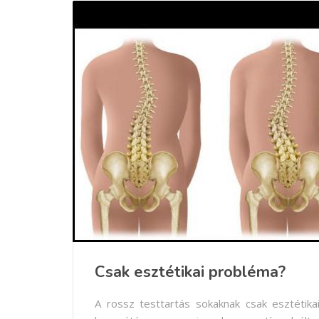
Csak esztétikai probléma?
A rossz testtartás sokaknak csak esztétika