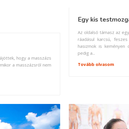
Egy kis testmozg
Az oldalsó támasz az egy
ráadásul karcsú, feszes
hasizmok is keményen d
pedig a...
 rájöttek, hogy a masszázs
Tovább olvasom
 amikor a masszázsról nem