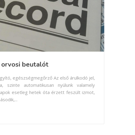
 orvosi beutalót
gyító, egészségmegőrző Az első árulkodó jel,
, szinte automatikusan nyúlunk valamely
apok esetleg hetek óta érzett feszült izmot,
sodik,...