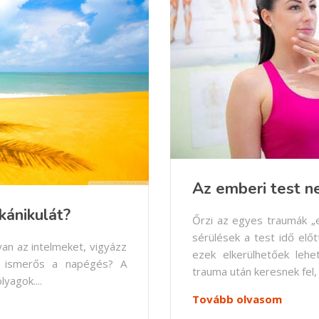
Az emberi test n
kánikulát?
Őrzi az egyes traumák „
sérülések a test idő elő
an az intelmeket, vigyázz
ezek elkerülhetőek lehe
e ismerős a napégés? A
trauma után keresnek fel, h
yagok....
Tovább olvasom