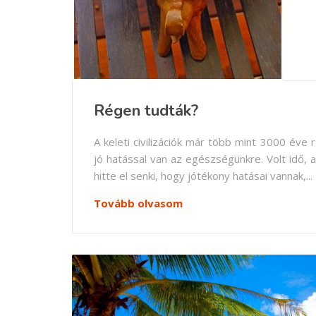
Régen tudták?
A keleti civilizációk már több mint 3000 éve
jó hatással van az egészségünkre. Volt idő,
hitte el senki, hogy jótékony hatásai vannak,...
Tovább olvasom