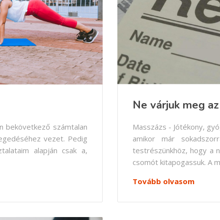
Ne várjuk meg az
en bekövetkező számtalan
Masszázs - Jótékony, gyó
öregedéséhez vezet. Pedig
amikor már sokadszorra
talataim alapján csak a,
testrészünkhöz, hogy a n
csomót kitapogassuk. A má
Tovább olvasom