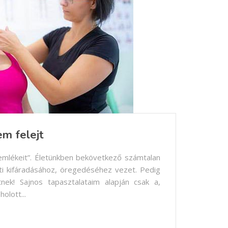
em felejt
emlékeit”. Életünkben bekövetkező számtalan
tti kifáradásához, öregedéséhez vezet. Pedig
tnek! Sajnos tapasztalataim alapján csak a,
olott...