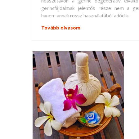
hosszútávon a gerinc degeneratív elválto
gerincfájdalmak jelentős része nem a ger
hanem annak rossz használatából adódik....
Tovább olvasom