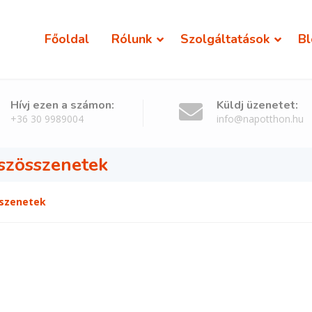
Főoldal
Rólunk
Szolgáltatások
Bl
Hívj ezen a számon:
Küldj üzenetet:
+36 30 9989004
info@napotthon.hu
 szösszenetek
sszenetek