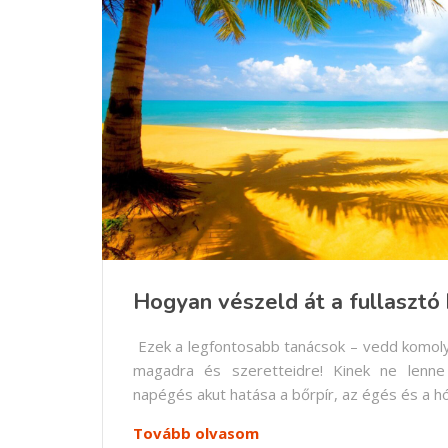
Hogyan vészeld át a fullasztó 
Ezek a legfontosabb tanácsok – vedd komoly
magadra és szeretteidre! Kinek ne lenn
napégés akut hatása a bőrpír, az égés és a hól
Tovább olvasom