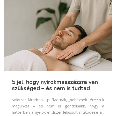
5 jel, hogy nyirokmasszázsra van
szükséged – és nem is tudtad
Sokszor fáradtnak, puffadtnak, „nehéznek” érezzük
magunkat – és nem is gondolnánk, hogy a
háttérben a nyirokrendszer lelassult működése áll.