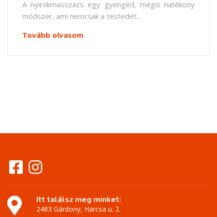
A nyirokmasszázs egy gyengéd, mégis hatékony
módszer, ami nemcsak a testedet...
Tovább olvasom
Itt találsz meg minket:
2483 Gárdony, Harcsa u. 2.