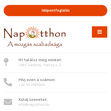
Időpontfoglalás
Itt találsz meg minket:
2483 Gárdony, Harcsa u. 2.
Hívj ezen a számon:
+36 30 9989004
Küldj üzenetet:
info@napotthon.hu